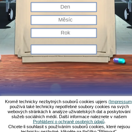
Kromě technicky nezbytných souborů cookies upjers
(Impressum
používá také technicky nepotřebné soubory cookies na svých
Co je Kapi Hospital?
Příběh
Charakteristika
Snímky obrazovky
webových stránkách k analýze uživatelských dat a poskytování
služeb sociálních médií. Další informace naleznete v našem
Pravidla
Fórum
Podmínky
Ochrana údajů
Právní ustanovení
Prohlášení o ochraně osobních údajů
.
Zákaznická podpora a služby
Webové hry - Upjers.com
Chcete-li souhlasit s používáním souborů cookies, které nejsou
Spravovat cookies
technicky nezbytné, klikněte na tlačítko "Přijmout".