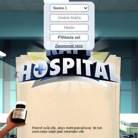
Zapomenuté heslo
Potvrď svůj věk, abys mohl pokračovat. Ve tvé
zemi nebo státě platí minimální věk.