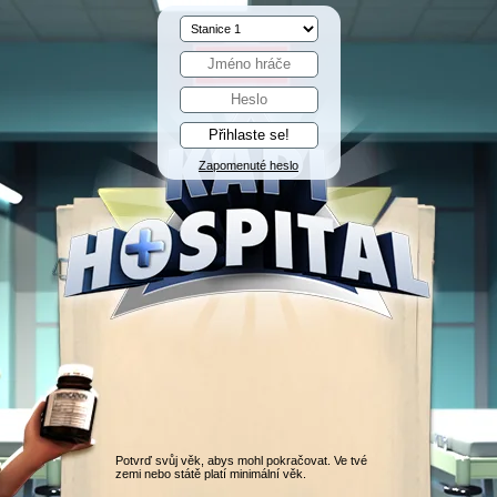
Zapomenuté heslo
Potvrď svůj věk, abys mohl pokračovat. Ve tvé
zemi nebo státě platí minimální věk.