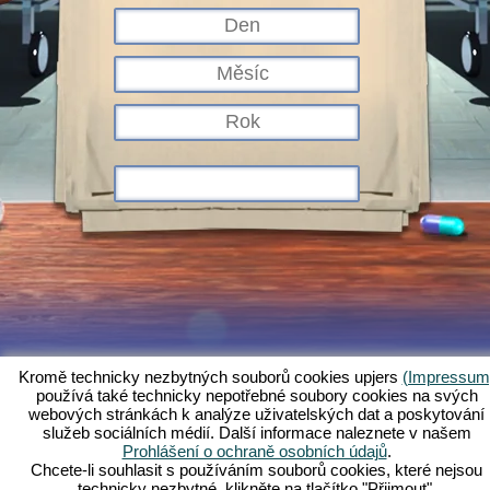
Kromě technicky nezbytných souborů cookies upjers
(Impressum
používá také technicky nepotřebné soubory cookies na svých
Co je Kapi Hospital?
Příběh
Charakteristika
Snímky obrazovky
webových stránkách k analýze uživatelských dat a poskytování
služeb sociálních médií. Další informace naleznete v našem
Pravidla
Fórum
Podmínky
Ochrana údajů
Právní ustanovení
Prohlášení o ochraně osobních údajů
.
Zákaznická podpora a služby
Webové hry - Upjers.com
Chcete-li souhlasit s používáním souborů cookies, které nejsou
Spravovat cookies
technicky nezbytné, klikněte na tlačítko "Přijmout".