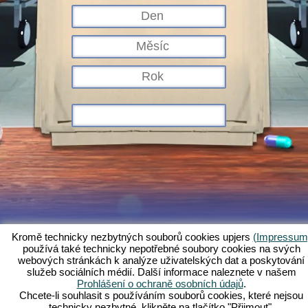
Kromě technicky nezbytných souborů cookies upjers
(Impressum
používá také technicky nepotřebné soubory cookies na svých
Co je Kapi Hospital?
Příběh
Charakteristika
Snímky obrazovky
webových stránkách k analýze uživatelských dat a poskytování
služeb sociálních médií. Další informace naleznete v našem
Pravidla
Fórum
Podmínky
Ochrana údajů
Právní ustanovení
Prohlášení o ochraně osobních údajů
.
Zákaznická podpora a služby
Webové hry - Upjers.com
Chcete-li souhlasit s používáním souborů cookies, které nejsou
Spravovat cookies
technicky nezbytné, klikněte na tlačítko "Přijmout".