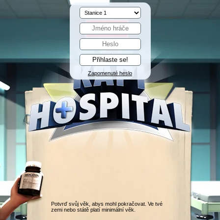
Zapomenuté heslo
Potvrď svůj věk, abys mohl pokračovat. Ve tvé
zemi nebo státě platí minimální věk.