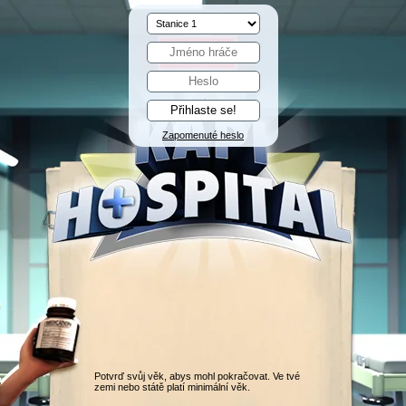
Zapomenuté heslo
Potvrď svůj věk, abys mohl pokračovat. Ve tvé
zemi nebo státě platí minimální věk.