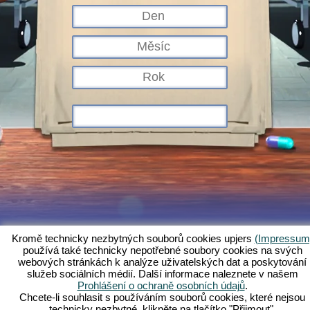
Kromě technicky nezbytných souborů cookies upjers
(Impressum
používá také technicky nepotřebné soubory cookies na svých
Co je Kapi Hospital?
Příběh
Charakteristika
Snímky obrazovky
webových stránkách k analýze uživatelských dat a poskytování
služeb sociálních médií. Další informace naleznete v našem
Pravidla
Fórum
Podmínky
Ochrana údajů
Právní ustanovení
Prohlášení o ochraně osobních údajů
.
Zákaznická podpora a služby
Webové hry - Upjers.com
Chcete-li souhlasit s používáním souborů cookies, které nejsou
Spravovat cookies
technicky nezbytné, klikněte na tlačítko "Přijmout".